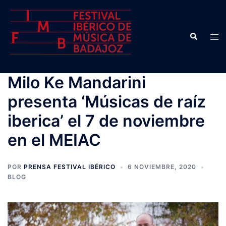
Saltar
al
contenido
Buscar
Alte
men
Milo Ke Mandarini
presenta ‘Músicas de raíz
iberica’ el 7 de noviembre
en el MEIAC
POR
PRENSA FESTIVAL IBÉRICO
6 NOVIEMBRE, 2020
BLOG