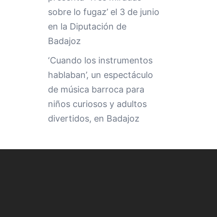
sobre lo fugaz’ el 3 de junio
en la Diputación de
Badajoz
‘Cuando los instrumentos
hablaban’, un espectáculo
de música barroca para
niños curiosos y adultos
divertidos, en Badajoz