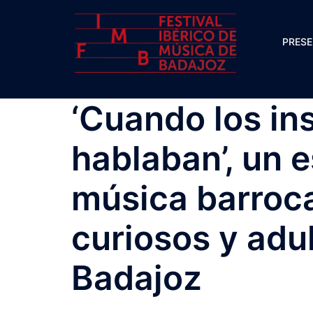
Saltar
al
PRES
contenido
‘Cuando los in
hablaban’, un 
música barroca
curiosos y adul
Badajoz