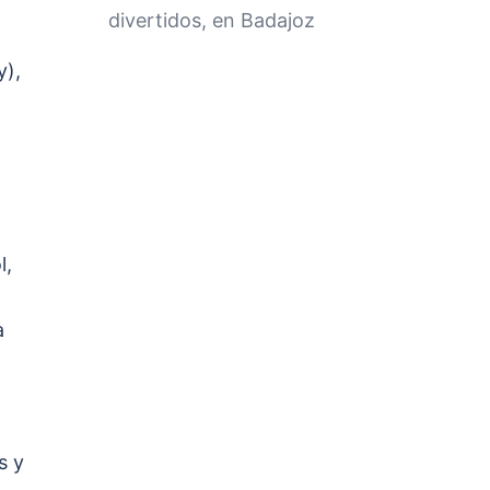
divertidos, en Badajoz
y),
l,
a
s y