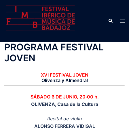
Saltar
al
contenido
Buscar
Alte
men
PROGRAMA FESTIVAL
JOVEN
XVI FESTIVAL JOVEN
Olivenza y Almendral
SÁBADO 6 DE JUNIO, 20:00 h.
OLIVENZA, Casa de la Cultura
Recital de violín
ALONSO FERRERA VIDIGAL