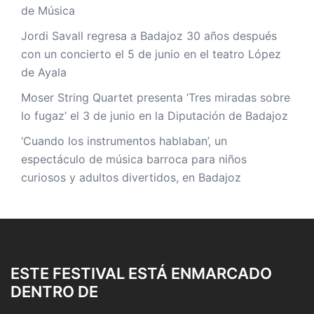
de Música
Jordi Savall regresa a Badajoz 30 años después
con un concierto el 5 de junio en el teatro López
de Ayala
Moser String Quartet presenta ‘Tres miradas sobre
lo fugaz’ el 3 de junio en la Diputación de Badajoz
‘Cuando los instrumentos hablaban’, un
espectáculo de música barroca para niños
curiosos y adultos divertidos, en Badajoz
ESTE FESTIVAL ESTÁ ENMARCADO
DENTRO DE