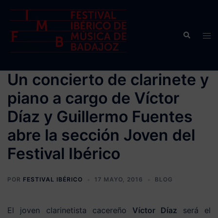
Saltar
al
contenido
Buscar
Alte
men
Un concierto de clarinete y
piano a cargo de Víctor
Díaz y Guillermo Fuentes
abre la sección Joven del
Festival Ibérico
POR
FESTIVAL IBÉRICO
17 MAYO, 2016
BLOG
El joven clarinetista cacereño
Víctor Díaz
será el