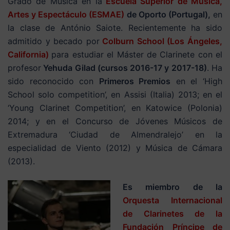
Grado de Música en la
Escuela Superior de Música,
Artes y Espectáculo (ESMAE)
de Oporto (Portugal),
en
la clase de António Saiote. Recientemente ha sido
admitido y becado por
Colburn School (Los Ángeles,
California)
para estudiar el Máster de Clarinete con el
profesor
Yehuda Gilad (cursos 2016-17 y 2017-18)
. Ha
sido reconocido con
Primeros Premios
en el ‘High
School solo competition’, en Assisi (Italia) 2013; en el
‘Young Clarinet Competition’, en Katowice (Polonia)
2014; y en el Concurso de Jóvenes Músicos de
Extremadura ‘Ciudad de Almendralejo’ en la
especialidad de Viento (2012) y Música de Cámara
(2013).
Es miembro
de la
Orquesta Internacional
de Clarinetes de la
Fundación Príncipe de