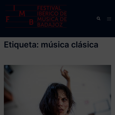
Saltar
al
contenido
Buscar
Alte
men
Etiqueta:
música clásica