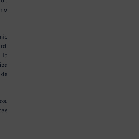
 de
mio
nic
rdi
 la
ica
 de
os.
cas