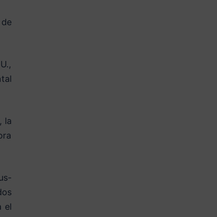
 de
U.,
tal
 la
ora
us-
dos
 el