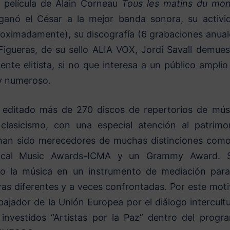
a película de Alain Corneau
Tous les matins du mo
ganó el César a la mejor banda sonora, su activi
proximadamente), su discografía (6 grabaciones anual
Figueras, de su sello ALIA VOX, Jordi Savall demues
nte elitista, si no que interesa a un público amplio
 y numeroso.
y editado más de 270 discos de repertorios de mús
 clasicismo, con una especial atención al patrimo
 han sido merecedores de muchas distinciones como
ssical Music Awards-ICMA y un Grammy Award. 
o la música en un instrumento de mediación para
ras diferentes y a veces confrontadas. Por este moti
jador de la Unión Europea por el diálogo intercultu
 investidos “Artistas por la Paz” dentro del progr