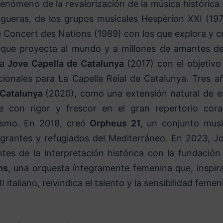
l fenómeno de la revalorización de la música histórica.
gueras, de los grupos musicales Hespèrion XXI (197
e Concert des Nations (1989) con los que explora y c
 que proyecta al mundo y a millones de amantes de
a
Jove Capella de Catalunya
(2017) con el objetivo
cionales para La Capella Reial de Catalunya. Tres a
 Catalunya
(2020), como una extensión natural de e
e con rigor y frescor en el gran repertorio cora
cismo. En 2018, creó
Orpheus 21,
un conjunto musi
igrantes y refugiados del Mediterráneo. En 2023, Jo
tes de la interpretación histórica con la fundación
ns
, una orquesta íntegramente femenina que, inspir
 italiano, reivindica el talento y la sensibilidad femen