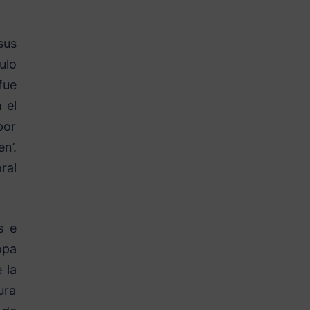
sus
ulo
fue
 el
por
n’.
ral
s e
opa
 la
ura