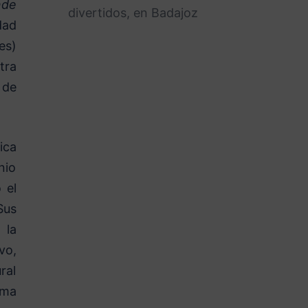
nde
divertidos, en Badajoz
dad
es)
tra
 de
ica
nio
 el
Sus
 la
vo,
ral
ama