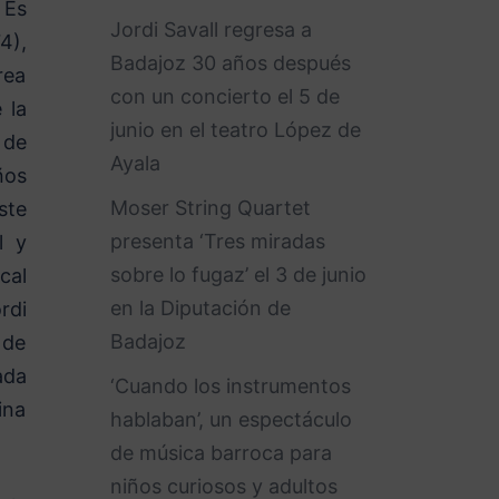
 Es
Jordi Savall regresa a
4),
Badajoz 30 años después
rea
con un concierto el 5 de
 la
junio en el teatro López de
 de
Ayala
ños
Moser String Quartet
ste
presenta ‘Tres miradas
l y
sobre lo fugaz’ el 3 de junio
cal
en la Diputación de
rdi
Badajoz
 de
ada
‘Cuando los instrumentos
ina
hablaban’, un espectáculo
de música barroca para
niños curiosos y adultos