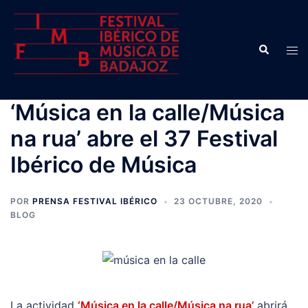
Saltar
al
contenido
Buscar
Alte
men
‘Música en la calle/Música
na rua’ abre el 37 Festival
Ibérico de Música
POR
PRENSA FESTIVAL IBÉRICO
23 OCTUBRE, 2020
BLOG
La actividad
‘Música en la calle/Música na rua’
abrirá