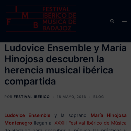
Saltar
al
contenido
Buscar
Alte
men
Ludovice Ensemble y María
Hinojosa descubren la
herencia musical ibérica
compartida
POR
FESTIVAL IBÉRICO
18 MAYO, 2016
BLOG
Ludovice Ensemble
y la soprano
María Hinojosa
Montenegro
llegan al
XXXIII Festival Ibérico de Música
de Badajoz para descubrir al público las prácticas y