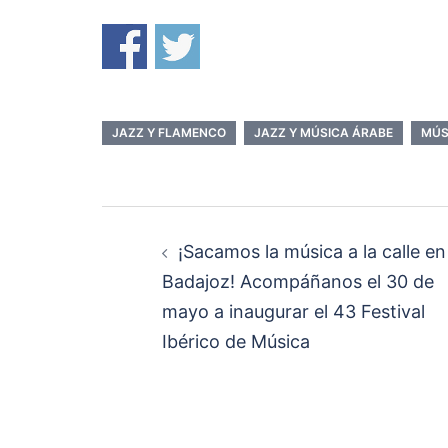
JAZZ Y FLAMENCO
JAZZ Y MÚSICA ÁRABE
MÚS
Navegación
¡Sacamos la música a la calle en
de
Badajoz! Acompáñanos el 30 de
mayo a inaugurar el 43 Festival
entradas
Ibérico de Música