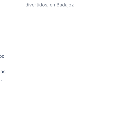
divertidos, en Badajoz
upo
tas
,