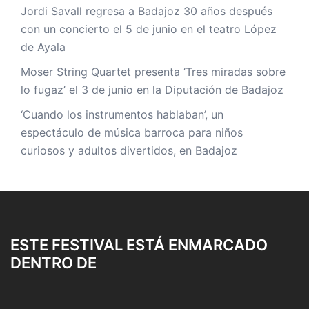
Jordi Savall regresa a Badajoz 30 años después
con un concierto el 5 de junio en el teatro López
de Ayala
Moser String Quartet presenta ‘Tres miradas sobre
lo fugaz’ el 3 de junio en la Diputación de Badajoz
‘Cuando los instrumentos hablaban’, un
espectáculo de música barroca para niños
curiosos y adultos divertidos, en Badajoz
ESTE FESTIVAL ESTÁ ENMARCADO
DENTRO DE