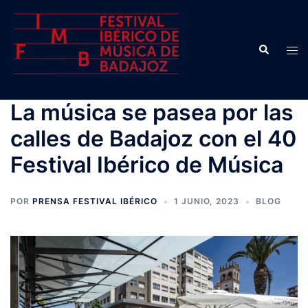
Saltar
al
contenido
Buscar
Alte
men
La música se pasea por las
calles de Badajoz con el 40
Festival Ibérico de Música
POR
PRENSA FESTIVAL IBÉRICO
1 JUNIO, 2023
BLOG