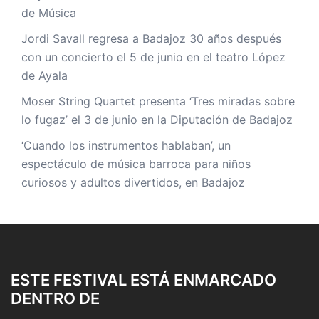
de Música
Jordi Savall regresa a Badajoz 30 años después
con un concierto el 5 de junio en el teatro López
de Ayala
Moser String Quartet presenta ‘Tres miradas sobre
lo fugaz’ el 3 de junio en la Diputación de Badajoz
‘Cuando los instrumentos hablaban’, un
espectáculo de música barroca para niños
curiosos y adultos divertidos, en Badajoz
ESTE FESTIVAL ESTÁ ENMARCADO
DENTRO DE