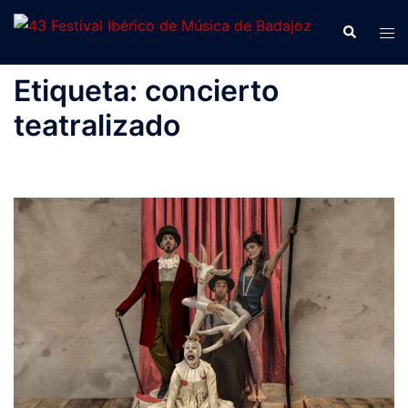
Saltar
Buscar
Alte
al
men
contenido
Etiqueta:
concierto
teatralizado