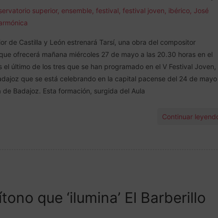
ervatorio superior
,
ensemble
,
festival
,
festival joven
,
ibérico
,
José
larmónica
r de Castilla y León estrenará Tarsí, una obra del compositor
 que ofrecerá mañana miércoles 27 de mayo a las 20.30 horas en el
s el último de los tres que se han programado en el V Festival Joven,
Badajoz que se está celebrando en la capital pacense del 24 de mayo 
a de Badajoz. Esta formación, surgida del Aula
Continuar leyend
ono que ‘ilumina’ El Barberillo