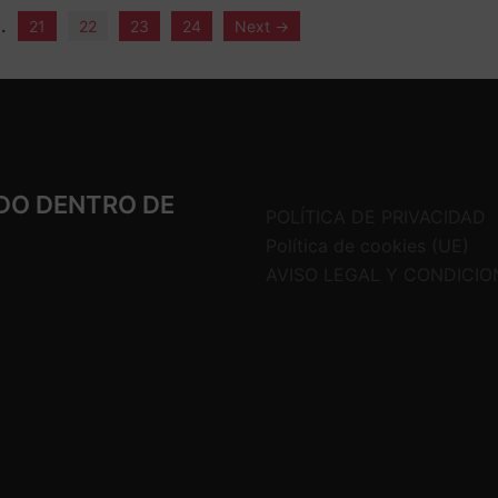
…
21
22
23
24
Next →
DO DENTRO DE
POLÍTICA DE PRIVACIDAD
Política de cookies (UE)
AVISO LEGAL Y CONDICIO