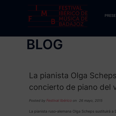
Saltar
al
PRES
contenido
BLOG
La pianista Olga Scheps
concierto de piano del
Festival Ibérico
Posted by
on 26 mayo, 2015
La pianista ruso-alemana Olga Scheps sustituirá a 