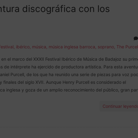
tura discográfica con los
festival
,
ibérico
,
música
,
música inglesa barroca
,
soprano
,
The Purcel
n el marco del XXXII Festival Ibérico de Música de Badajoz su prim
ás de intérprete ha ejercido de productora artística. Para esta aventu
niel Purcell, de los que ha reunido una serie de piezas para voz po
 finales del siglo XVII. Aunque Henry Purcell es considerado el
ica inglesa y goza de un amplio reconocimiento del público, gran par
Continuar leyend