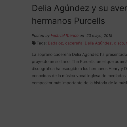
Delia Agúndez y su aven
hermanos Purcells
Festival Ibérico
Posted by
on 23 mayo, 2015
Tags:
Badajoz
,
cacereña
,
Delia Agúndez
,
disco
,
La soprano cacereña Delia Agúndez ha presentado e
proyecto en solitario, The Purcells, en el que adem
discográfica ha escogido a los hermanos Henry y Da
conocidas de la música vocal inglesa de mediados y
compositor más importante de la historia de la mús