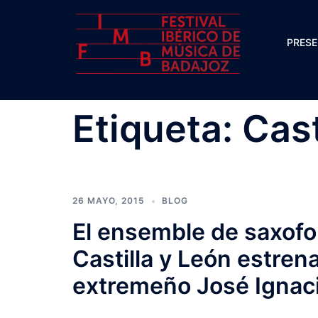
Saltar
al
PRES
contenido
Etiqueta:
Cast
26 MAYO, 2015
BLOG
El ensemble de saxofo
Castilla y León estrena
extremeño José Ignaci