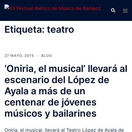
Saltar
Buscar
Alte
al
men
contenido
Etiqueta:
teatro
27 MAYO, 2015
BLOG
‘Oniria, el musical’ llevará al
escenario del López de
Ayala a más de un
centenar de jóvenes
músicos y bailarines
Oniria, el musical, llevará al Teatro López de Ayala de