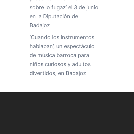
sobre lo fugaz’ el 3 de junio
en la Diputación de
Badajoz
‘Cuando los instrumentos
hablaban’, un espectáculo
de música barroca para
niños curiosos y adultos
divertidos, en Badajoz