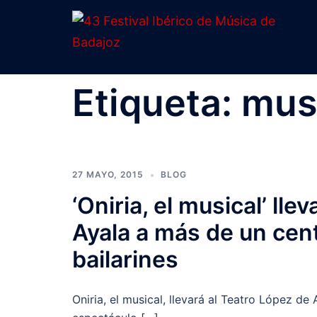
Saltar
al
contenido
Etiqueta:
mus
27 MAYO, 2015
BLOG
‘Oniria, el musical’ ll
Ayala a más de un cen
bailarines
Oniria, el musical, llevará al Teatro López d