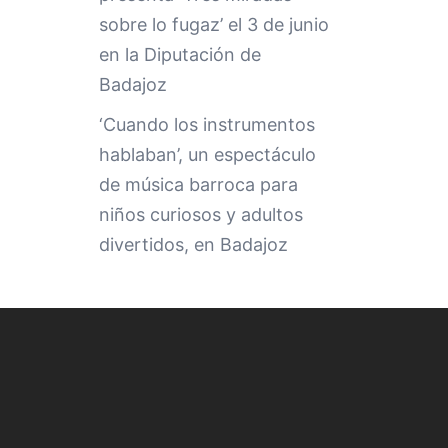
sobre lo fugaz’ el 3 de junio
en la Diputación de
Badajoz
‘Cuando los instrumentos
hablaban’, un espectáculo
de música barroca para
niños curiosos y adultos
divertidos, en Badajoz