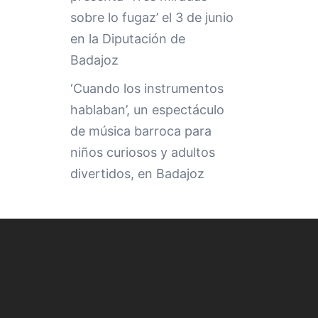
sobre lo fugaz’ el 3 de junio
en la Diputación de
Badajoz
‘Cuando los instrumentos
hablaban’, un espectáculo
de música barroca para
niños curiosos y adultos
divertidos, en Badajoz