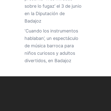
sobre lo fugaz’ el 3 de junio
en la Diputación de
Badajoz
‘Cuando los instrumentos
hablaban’, un espectáculo
de música barroca para
niños curiosos y adultos
divertidos, en Badajoz