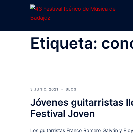
Saltar
al
contenido
Etiqueta:
conc
3 JUNIO, 2021
BLOG
Jóvenes guitarristas lle
Festival Joven
Los guitarristas Franco Romero Galván y Elo