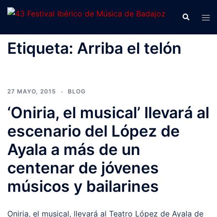
Saltar
Buscar
Alte
al
men
contenido
Etiqueta:
Arriba el telón
27 MAYO, 2015
BLOG
‘Oniria, el musical’ llevará al
escenario del López de
Ayala a más de un
centenar de jóvenes
músicos y bailarines
Oniria, el musical, llevará al Teatro López de Ayala de