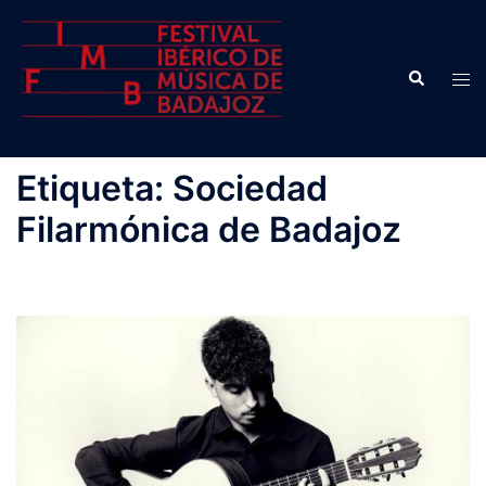
Saltar
al
contenido
Buscar
Alte
men
Etiqueta:
Sociedad
Filarmónica de Badajoz