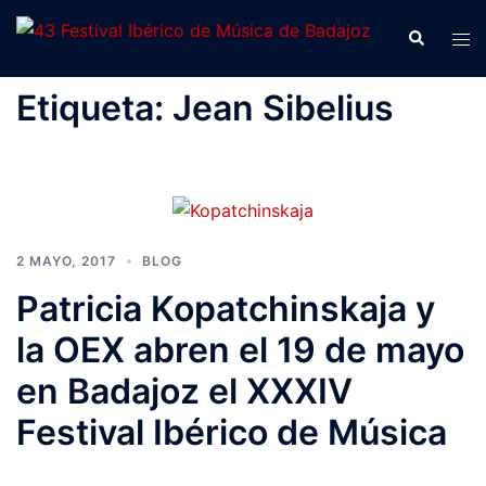
Saltar
Buscar
Alte
al
men
contenido
Etiqueta:
Jean Sibelius
2 MAYO, 2017
BLOG
Patricia Kopatchinskaja y
la OEX abren el 19 de mayo
en Badajoz el XXXIV
Festival Ibérico de Música