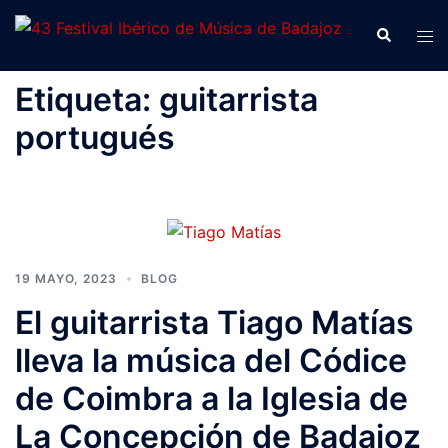
Saltar
Buscar
Alte
al
men
contenido
Etiqueta:
guitarrista
portugués
19 MAYO, 2023
BLOG
El guitarrista Tiago Matías
lleva la música del Códice
de Coimbra a la Iglesia de
La Concepción de Badajoz